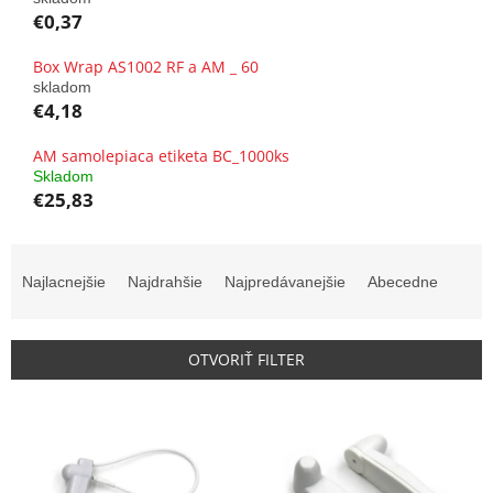
€0,37
Box Wrap AS1002 RF a AM _ 60
skladom
€4,18
AM samolepiaca etiketa BC_1000ks
Skladom
€25,83
R
a
Najlacnejšie
Najdrahšie
Najpredávanejšie
Abecedne
d
e
n
OTVORIŤ FILTER
i
e
V
p
ý
r
p
o
i