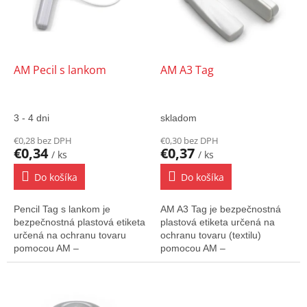
d
s
u
p
k
r
t
o
o
d
AM Pecil s lankom
AM A3 Tag
v
u
k
t
3 - 4 dni
skladom
o
€0,28 bez DPH
€0,30 bez DPH
v
€0,34
€0,37
/ ks
/ ks
Do košíka
Do košíka
Pencil Tag s lankom je
AM A3 Tag je bezpečnostná
bezpečnostná plastová etiketa
plastová etiketa určená na
určená na ochranu tovaru
ochranu tovaru (textilu)
pomocou AM –
pomocou AM –
Akustomagnetického systému.
akustomagnetického systému.