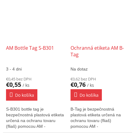
zaťahovanie kódu o...
AM Bottle Tag S-B301
Ochranná etiketa AM B-
Tag
3 - 4 dni
Na dotaz
€0,45 bez DPH
€0,62 bez DPH
€0,55
€0,76
/ ks
/ ks
Do košíka
Do košíka
S-B301 bottle tag je
B-Tag je bezpečnostná
bezpečnostná plastová etiketa
plastová etiketa určená na
určená na ochranu tovaru
ochranu tovaru (fliaš)
(fliaš) pomocou AM -
pomocou AM -
akustomagnetického systému.
akustomagnetického systému.