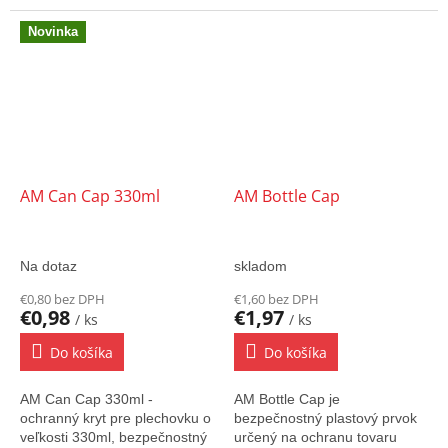
krmivo pre psy a mačky, káva,
ochranu (zabezpečenie)
prací prach, tablety do
tovaru - plechoviek pomocou
Novinka
umývačky a...
AM -...
AM Can Cap 330ml
AM Bottle Cap
Na dotaz
skladom
€0,80 bez DPH
€1,60 bez DPH
€0,98
€1,97
/ ks
/ ks
Do košíka
Do košíka
AM Can Cap 330ml -
AM Bottle Cap je
ochranný kryt pre plechovku o
bezpečnostný plastový prvok
veľkosti 330ml, bezpečnostný
určený na ochranu tovaru