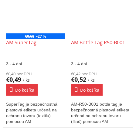
€0,68
–27 %
AM SuperTag
AM Bottle Tag R50-B001
3 - 4 dni
3 - 4 dni
€0,40 bez DPH
€0,42 bez DPH
€0,49
€0,52
/ ks
/ ks
Do košíka
Do košíka
SuperTag je bezpečnostná
AM-R50-B001 bottle tag je
plastová etiketa určená na
bezpečnostná plastová etiketa
ochranu tovaru (textilu)
určená na ochranu tovaru
pomocou AM –
(fliaš) pomocou AM -
akustomagnetického systému.
akustomagnetického systému.
Oceľové lanko slúži na