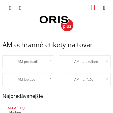
Prejsť
NÁKU
na
obsah
KOŠÍK
AM ochranné etikety na tovar
AM pre textil
AM na okuliare
AM lepiace
AM na fľaše
Najpredávanejšie
AM A3 Tag
skladom