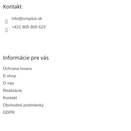
s
ä
Kontakt
u
t
i
info
@
orisplus.sk
e
+421 905 800 623
Informácie pre vás
Ochrana tovaru
E-shop
O nás
Realizácie
Kontakt
Obchodné podmienky
GDPR