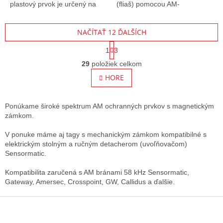
plastový prvok je určený na
(fliaš) pomocou AM-
ochranu (zabezpečenie)
akustomagnetického systému.
tovaru - plechoviek pomocou
NAČÍTAŤ 12 ĎALŠÍCH
AM -...
S
1
3
t
O
r
29
položiek celkom
v
á
l
HORE
n
á
k
o
d
v
a
Ponúkame široké spektrum AM ochranných prvkov s magnetickým
a
c
zámkom.
n
i
i
e
V ponuke máme aj tagy s mechanickým zámkom kompatibilné s
e
p
elektrickým stolným a ručným detacherom (uvoľňovačom)
r
Sensormatic.
v
k
Kompatibilita zaručená s AM bránami 58 kHz Sensormatic,
y
Gateway, Amersec, Crosspoint, GW, Callidus a ďalšie.
v
Z
ý
p
á
i
p