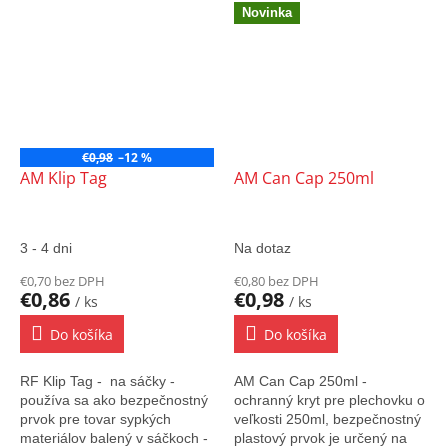
Oceľové lanko slúži na
Novinka
zatahovanie kódu o hrdlo
fľaše.
€0,98
–12 %
AM Klip Tag
AM Can Cap 250ml
3 - 4 dni
Na dotaz
€0,70 bez DPH
€0,80 bez DPH
€0,86
€0,98
/ ks
/ ks
Do košíka
Do košíka
RF Klip Tag - na sáčky -
AM Can Cap 250ml -
používa sa ako bezpečnostný
ochranný kryt pre plechovku o
prvok pre tovar sypkých
veľkosti 250ml, bezpečnostný
materiálov balený v sáčkoch -
plastový prvok je určený na