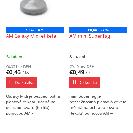
€0,47
–8 %
€0,68
–27 %
AM Galaxy Midi etiketa
AM mini SuperTag
Skladom
3 - 4 dni
€0,35 bez DPH
€0,40 bez DPH
€0,43
€0,49
/ ks
/ ks
Do košíka
Do košíka
Galaxy Midi je bezpečnostná
mini SuperTag je
plastová etiketa určená na
bezpečnostná plastová etiketa
ochranu tovaru (textilu)
určená na ochranu tovaru
pomocou AM -
(textilu) pomocou AM –
akustomagnetického systému.
akustomagnetického systému.