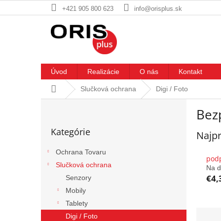
Prejsť
+421 905 800 623
info@orisplus.sk
na
obsah
Úvod
Realizácie
O nás
Kontakt
Domov
Slučková ochrana
Digi / Foto
B
Bez
o
Preskočiť
č
Kategórie
kategórie
Najpr
n
ý
Ochrana Tovaru
p
pod
Slučková ochrana
a
Na d
€4,
n
Senzory
e
Mobily
l
Tablety
R
Digi / Foto