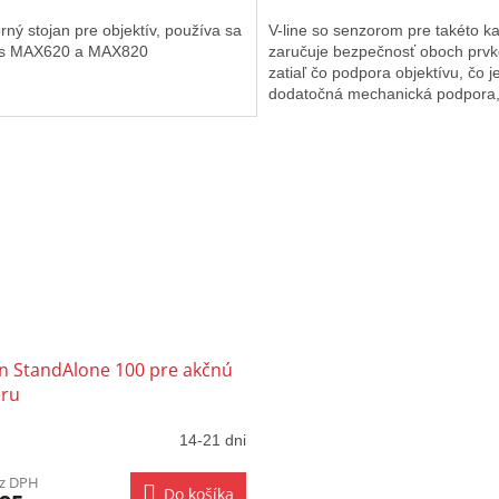
ný stojan pre objektív, používa sa
V-line so senzorom pre takéto k
u s MAX620 a MAX820
zaručuje bezpečnosť oboch prvk
zatiaľ čo podpora objektívu, čo j
dodatočná mechanická podpora
poskytuje jeho správne umiestne
an StandAlone 100 pre akčnú
ru
14-21 dni
ez DPH
Do košíka