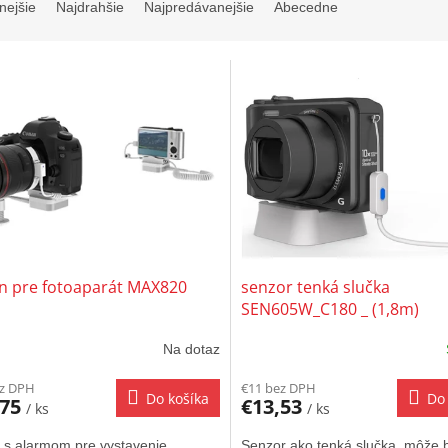
nejšie
Najdrahšie
Najpredávanejšie
Abecedne
an pre fotoaparát MAX820
senzor tenká slučka
SEN605W_C180 _ (1,8m)
Na dotaz
ez DPH
€11 bez DPH
Do košíka
Do 
,75
€13,53
/ ks
/ ks
n s alarmom pre vystavenie
Senzor ako tenká slučka, môže 