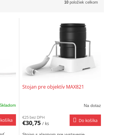
10
položiek celkom
Stojan pre objektív MAX821
Skladom
Na dotaz
€25 bez DPH
košíka
Do košíka
€30,75
/ ks
byť
Stojan s alarmom pre vystavenie