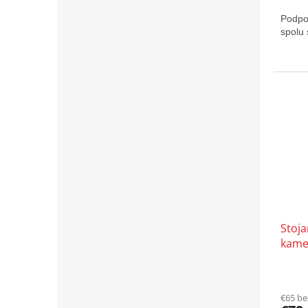
Podpor
spol
Stoj
kame
€65 b