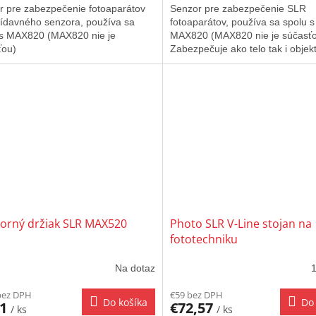
r pre zabezpečenie fotoaparátov
Senzor pre zabezpečenie SLR
rídavného senzora, používa sa
fotoaparátov, používa sa spolu s
 s MAX820 (MAX820 nie je
MAX820 (MAX820 nie je súčasť
sťou)
Zabezpečuje ako telo tak i objekt
fotoaparátu SLR.
orný držiak SLR MAX520
Photo SLR V-Line stojan na
fototechniku
Na dotaz
1
bez DPH
€59 bez DPH
Do košíka
Do 
31
€72,57
/ ks
/ ks