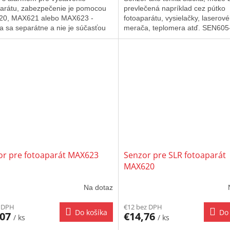
parátu, zabezpečenie je pomocou
prevlečená napríklad cez pútko
0, MAX621 alebo MAX623 -
fotoaparátu, vysielačky, laserov
 sa separátne a nie je súčasťou
merača, teplomera atď. SEN605
a. Zdroj USB, LHT kompatibilný,...
senzor tenká slučka - dĺžka 1,8m 
or pre fotoaparát MAX623
Senzor pre SLR fotoaparát
MAX620
Na dotaz
z DPH
€12 bez DPH
Do košíka
Do 
,07
€14,76
/ ks
/ ks