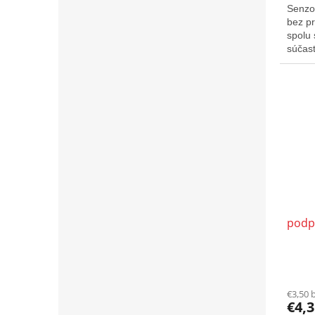
Senzo
bez p
spolu
súča
podp
€3,50 
€4,