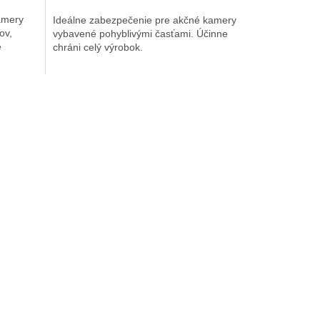
amery
Ideálne zabezpečenie pre akčné kamery
ov,
vybavené pohyblivými časťami. Účinne
e
chráni celý výrobok.
,
nie na...