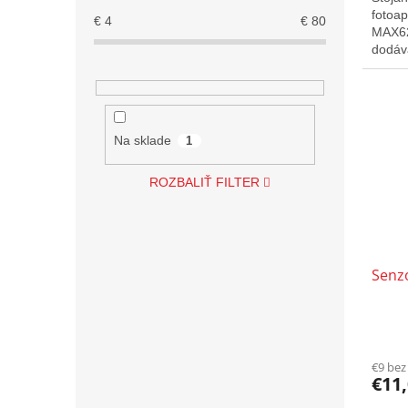
fotoa
€
4
€
80
MAX62
dodáva
baleni
Na sklade
1
ROZBALIŤ FILTER
Senz
€9 be
€11