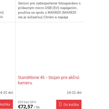
Senzor pre zabezpečenie fotoaparátov s
prídavným micro USB (5V) napájaním,
ou)
používa sa spolu s MAX820 (MAX820
ív
nie je súčasťou) Chráni a napája
fotoaparát pomocou pridaného micro...
StandAlone 45 – Stojan pre akčnú
kameru
4-21 dni
14-21 dni
€59 bez DPH
košíka
Do košíka
€72,57
/ ks