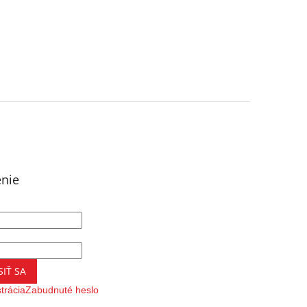
enie
SIŤ SA
trácia
Zabudnuté heslo