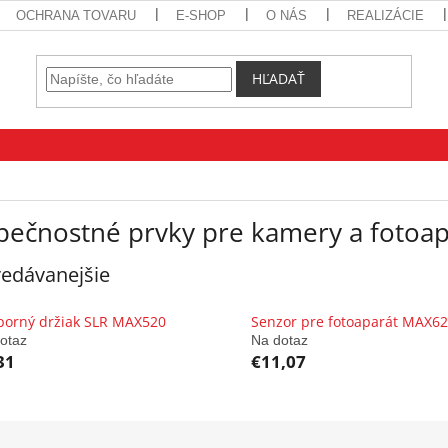
OCHRANA TOVARU
E-SHOP
O NÁS
REALIZÁCIE
HĽADAŤ
pečnostné prvky pre kamery a fotoap
edávanejšie
porný držiak SLR MAX520
Senzor pre fotoaparát MAX6
otaz
Na dotaz
31
€11,07