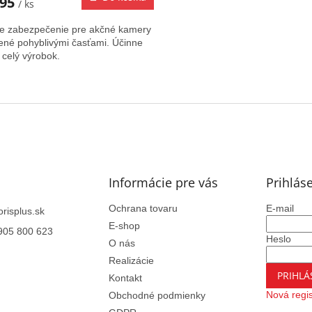
,95
/ ks
ne zabezpečenie pre akčné kamery
ené pohyblivými časťami. Účinne
 celý výrobok.
O
v
l
á
d
a
c
i
Informácie pre vás
Prihlás
e
p
Ochrana tovaru
E-mail
orisplus.sk
r
E-shop
v
905 800 623
Heslo
O nás
k
y
Realizácie
v
PRIHLÁ
Kontakt
ý
Nová regis
Obchodné podmienky
p