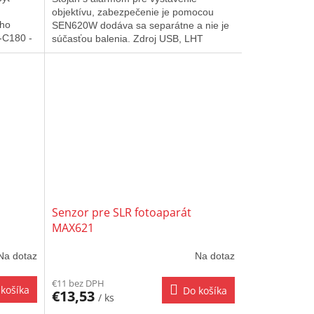
objektívu, zabezpečenie je pomocou
ého
SEN620W dodáva sa separátne a nie je
-C180 -
súčasťou balenia. Zdroj USB, LHT
- je...
kompatibilný, 5,5V/2A nie je súčasťou...
Senzor pre SLR fotoaparát
MAX621
Na dotaz
Na dotaz
€11 bez DPH
košíka
Do košíka
€13,53
/ ks