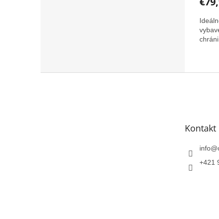
€79
Ideál
vybav
chráni
Z
á
p
ä
t
Kontakt
i
e
info
@
+421 