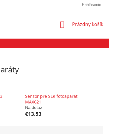
KONTAKT
OBCHODNÉ PODMIENKY
Prihlásenie
GDPR
NÁKUPNÝ
Prázdny košík
KOŠÍK
aráty
23
Senzor pre SLR fotoaparát
MAX621
Na dotaz
€13,53