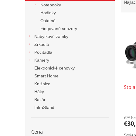
a
Najlac
Notebooky
d
Hodinky
e
V
n
Ostatné
ý
i
Fingované senzory
p
e
Nabytkové zámky
i
p
Zrkadlá
s
r
Počítadlá
p
o
r
d
Kamery
o
u
Elektronické cenovky
d
k
Smart Home
u
t
Knižnice
Stoj
k
o
Háky
t
v
Bazár
o
v
InfraStand
€25 b
€30
Cena
Stoja