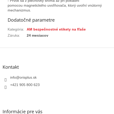
- Prvok sa z plechovky sníma až pri pokladni
pomocou magnetického uvoľňovača, ktorý uvoľní vnútorný
mechanizmus.
Dodatočné parametre
Kategória
:
AM bezpečnostné etikety na fľaše
Záruka
:
24 mesiacov
Z
á
p
ä
Kontakt
t
i
info
@
orisplus.sk
e
+421 905 800 623
Informácie pre vás