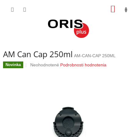
Prejsť
NÁKU
na
obsah
KOŠÍK
AM Can Cap 250ml
AM-CAN-CAP 250ML
Priemerné
Neohodnotené
Podrobnosti hodnotenia
Novinka
hodnotenie
produktu
je
0,0
z
5
hviezdičiek.