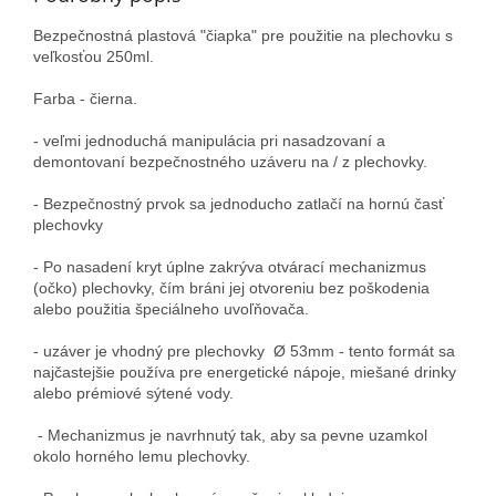
Bezpečnostná plastová "čiapka" pre použitie na plechovku s
veľkosťou 250ml.
Farba - čierna.
- veľmi jednoduchá manipulácia pri nasadzovaní a
demontovaní bezpečnostného uzáveru na / z plechovky.
-
Bezpečnostný prvok sa jednoducho
zatlačí na hornú časť
plechovky
-
Po nasadení kryt úplne zakrýva otvárací mechanizmus
(očko) plechovky, čím bráni jej otvoreniu bez poškodenia
alebo použitia špeciálneho uvoľňovača.
- uzáver je vhodný pre plechovky Ø 53mm - t
ento formát sa
najčastejšie používa pre
energetické nápoje
, miešané drinky
alebo prémiové sýtené vody.
- Mechanizmus je navrhnutý tak, aby sa pevne uzamkol
okolo horného lemu plechovky.