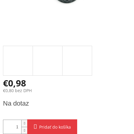
€0,98
€0,80 bez DPH
Jednotková
Na dotaz
cena:
Pridať do košíka