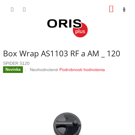
Prejsť
NÁKU
na
obsah
KOŠÍK
Box Wrap AS1103 RF a AM _ 120
SPIDER S120
Priemerné
Neohodnotené
Podrobnosti hodnotenia
Novinka
hodnotenie
produktu
je
0,0
z
5
hviezdičiek.