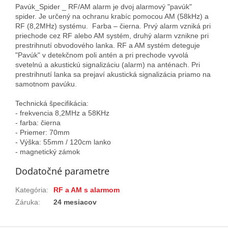
Pavúk_Spider _ RF/AM alarm je dvoj alarmový "pavúk"
spider. Je určený na ochranu krabíc pomocou AM (58kHz) a
RF (8,2MHz) systému. Farba – čierna. Prvý alarm vzniká pri
priechode cez RF alebo AM systém, druhý alarm vznikne pri
prestrihnutí obvodového lanka. RF a AM systém deteguje
"Pavúk" v detekčnom poli antén a pri prechode vyvolá
svetelnú a akustickú signalizáciu (alarm) na anténach. Pri
prestrihnutí lanka sa prejaví akustická signalizácia priamo na
samotnom pavúku.
Technická špecifikácia:
- frekvencia 8,2MHz a 58KHz
- farba: čierna
- Priemer: 70mm
- Výška: 55mm / 120cm lanko
- magnetický zámok
Dodatočné parametre
Kategória
:
RF a AM s alarmom
Záruka
:
24 mesiacov