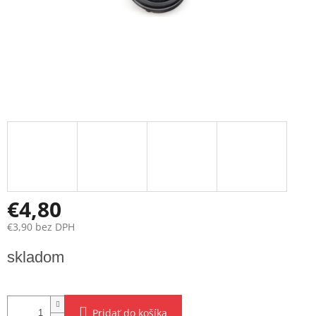
€4,80
€3,90 bez DPH
Jednotková
skladom
cena:
Pridať do košíka