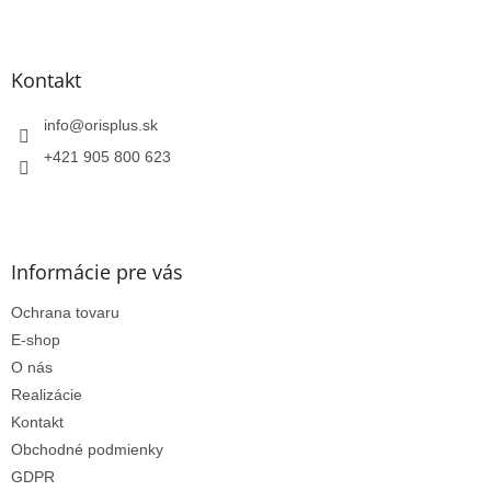
Z
á
p
ä
Kontakt
t
i
info
@
orisplus.sk
e
+421 905 800 623
Informácie pre vás
Ochrana tovaru
E-shop
O nás
Realizácie
Kontakt
Obchodné podmienky
GDPR