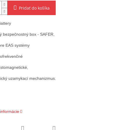
Pridať do košíka
attery
ý bezpečnostný box - SAFER,
pre EAS systémy
iofrekvenčné
stomagnetické,
tický uzamykací mechanizmus.
 informácie