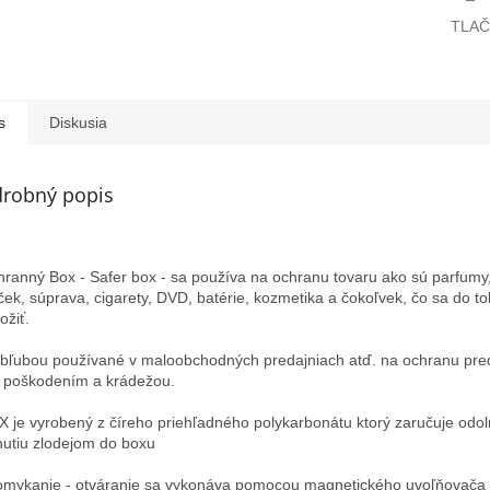
TLAČ
s
Diskusia
robný popis
hranný Box - Safer box - sa používa na ochranu tovaru ako sú parfumy,
jček, súprava, cigarety, DVD, batérie, kozmetika a
čokoľvek, čo sa do t
ožiť.
obľubou
používané v maloobchodných predajniach atď. na ochranu pr
 poškodením a krádežou.
X je vyrobený z číreho priehľadného polykarbonátu ktorý zaručuje odol
nutiu zlodejom do boxu
omykanie - otváranie sa vykonáva pomocou magnetického uvoľňovača 