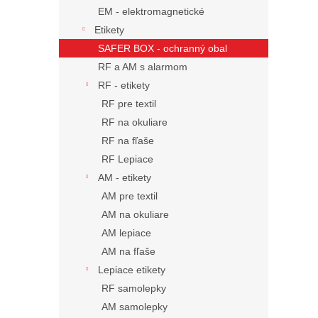
EM - elektromagnetické
Etikety
SAFER BOX - ochranný obal
RF a AM s alarmom
RF - etikety
RF pre textil
RF na okuliare
RF na fľaše
RF Lepiace
AM - etikety
AM pre textil
AM na okuliare
AM lepiace
AM na fľaše
Lepiace etikety
RF samolepky
AM samolepky