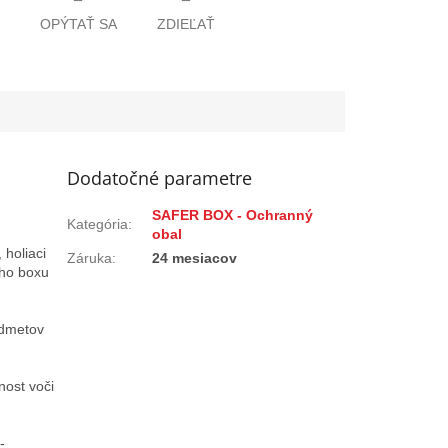
OPÝTAŤ SA
ZDIEĽAŤ
Dodatočné parametre
SAFER BOX - Ochranný
Kategória
:
obal
 holiaci
Záruka
:
24 mesiacov
oho boxu
edmetov
nost voči
-