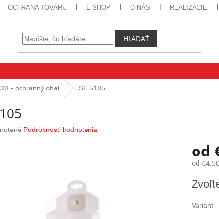
OCHRANA TOVARU
E-SHOP
O NÁS
REALIZÁCIE
HĽADAŤ
X - ochranný obal
SF 5105
5105
rné
notené
Podrobnosti hodnotenia
nie
od
u
od
€4,5
Jednotk
Zvoľte
cena:
iek.
Variant