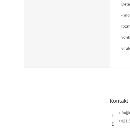
Deta
- mo
rozm
vonk
vnút
Z
á
p
ä
t
Kontakt
i
e
info
@
+421 