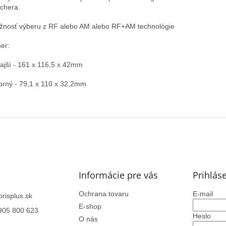
chera.
žnosť výberu z RF alebo AM alebo RF+AM technológie
er:
ajší - 161 x 116,5 x 42mm
orný - 79,1 x 110 x 32,2mm
Informácie pre vás
Prihlás
Ochrana tovaru
E-mail
orisplus.sk
E-shop
905 800 623
Heslo
O nás