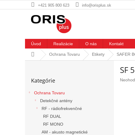
Prejsť
+421 905 800 623
info@orisplus.sk
na
obsah
Úvod
Realizácie
O nás
Kontakt
Domov
Ochrana Tovaru
Etikety
SAFER BO
B
SF 
o
Preskočiť
č
Kategórie
Prieme
Neohod
kategórie
n
hodnote
ý
produkt
Ochrana Tovaru
p
je
Detekčné antény
a
0,0
n
z
RF - rádiofrekvenčné
5
e
RF DUAL
hviezdič
l
RF MONO
AM - akusto magnetické