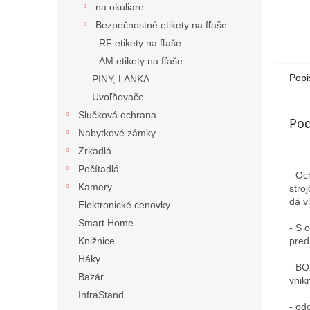
na okuliare
Bezpečnostné etikety na fľaše
RF etikety na fľaše
AM etikety na fľaše
Popi
PINY, LANKA
Uvoľňovače
Slučková ochrana
Pod
Nabytkové zámky
Zrkadlá
Počítadlá
- Oc
Kamery
stro
dá vl
Elektronické cenovky
Smart Home
- S 
pred
Knižnice
Háky
- BO
Bazár
vnik
InfraStand
- od