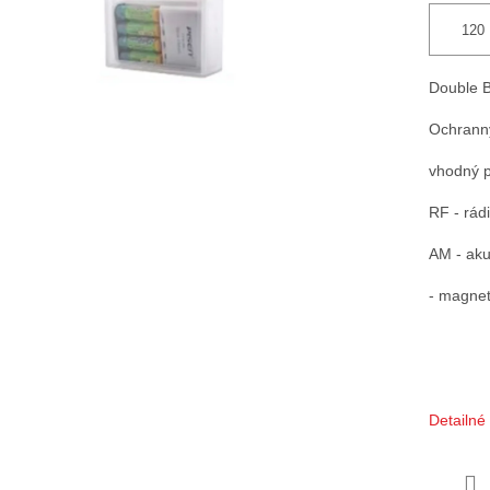
Double B
Ochrann
vhodný 
RF - rád
AM - aku
- magne
Detailné