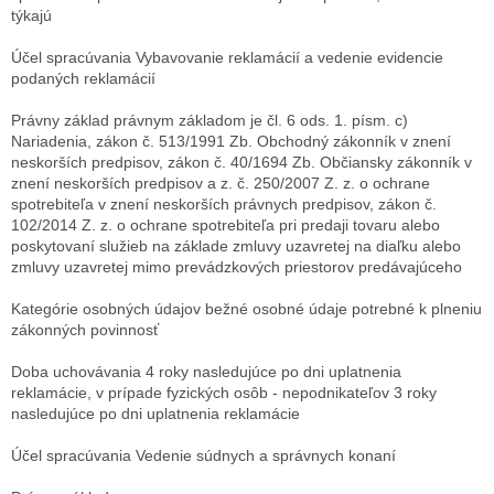
týkajú
Účel spracúvania
Vybavovanie reklamácií a vedenie evidencie
podaných reklamácií
Právny základ
právnym základom je čl. 6 ods. 1. písm. c)
Nariadenia, zákon č. 513/1991 Zb. Obchodný zákonník v znení
neskorších predpisov, zákon č. 40/1694 Zb. Občiansky zákonník v
znení neskorších predpisov a z. č. 250/2007 Z. z. o ochrane
spotrebiteľa v znení neskorších právnych predpisov, zákon č.
102/2014 Z. z. o ochrane spotrebiteľa pri predaji tovaru alebo
poskytovaní služieb na základe zmluvy uzavretej na diaľku alebo
zmluvy uzavretej mimo prevádzkových priestorov predávajúceho
Kategórie osobných údajov
bežné osobné údaje potrebné k plneniu
zákonných povinnosť
Doba uchovávania
4 roky nasledujúce po dni uplatnenia
reklamácie, v prípade fyzických osôb - nepodnikateľov 3 roky
nasledujúce po dni uplatnenia reklamácie
Účel spracúvania
Vedenie súdnych a správnych konaní