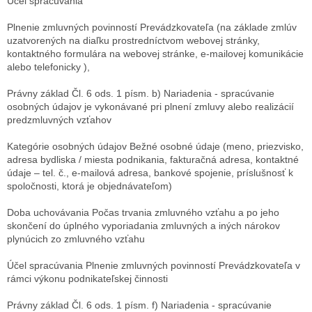
Účel spracúvania
Plnenie zmluvných povinností Prevádzkovateľa (na základe zmlúv
uzatvorených na diaľku prostredníctvom webovej stránky,
kontaktného formulára na webovej stránke, e-mailovej komunikácie
alebo telefonicky ),
Právny základ
Čl. 6 ods. 1 písm. b) Nariadenia - spracúvanie
osobných údajov je vykonávané pri plnení zmluvy alebo realizácií
predzmluvných vzťahov
Kategórie osobných údajov
Bežné osobné údaje (meno, priezvisko,
adresa bydliska / miesta podnikania, fakturačná adresa, kontaktné
údaje – tel. č., e-mailová adresa, bankové spojenie, príslušnosť k
spoločnosti, ktorá je objednávateľom)
Doba uchovávania
Počas trvania zmluvného vzťahu a po jeho
skončení do úplného vyporiadania zmluvných a iných nárokov
plynúcich zo zmluvného vzťahu
Účel spracúvania
Plnenie zmluvných povinností Prevádzkovateľa v
rámci výkonu podnikateľskej činnosti
Právny základ
Čl. 6 ods. 1 písm. f) Nariadenia - spracúvanie