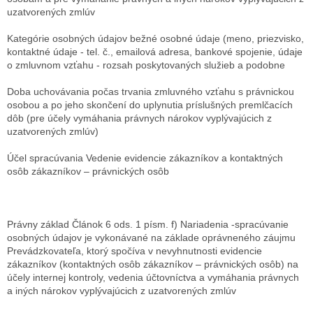
uzatvorených zmlúv
Kategórie osobných údajov
bežné osobné údaje (meno, priezvisko,
kontaktné údaje - tel. č., emailová adresa, bankové spojenie, údaje
o zmluvnom vzťahu - rozsah poskytovaných služieb a podobne
Doba uchovávania
počas trvania zmluvného vzťahu s právnickou
osobou a po jeho skončení do uplynutia príslušných premlčacích
dôb (pre účely vymáhania právnych nárokov vyplývajúcich z
uzatvorených zmlúv)
Účel spracúvania
Vedenie evidencie zákazníkov a kontaktných
osôb zákazníkov – právnických osôb
Právny základ
Článok 6 ods. 1 písm. f) Nariadenia -spracúvanie
osobných údajov je vykonávané na základe oprávneného záujmu
Prevádzkovateľa, ktorý spočíva v nevyhnutnosti evidencie
zákazníkov (kontaktných osôb zákazníkov – právnických osôb) na
účely internej kontroly, vedenia účtovníctva a vymáhania právnych
a iných nárokov vyplývajúcich z uzatvorených zmlúv