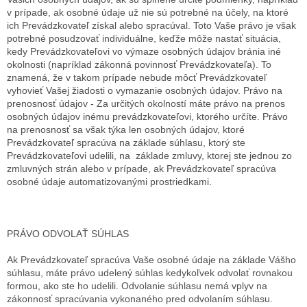
v prípade, ak osobné údaje už nie sú potrebné na účely, na ktoré
ich Prevádzkovateľ získal alebo spracúval. Toto Vaše právo je však
potrebné posudzovať individuálne, keďže môže nastať situácia,
kedy Prevádzkovateľovi vo výmaze osobných údajov bránia iné
okolnosti (napríklad zákonná povinnosť Prevádzkovateľa). To
znamená, že v takom prípade nebude môcť Prevádzkovateľ
vyhovieť Vašej žiadosti o vymazanie osobných údajov.
Právo na
prenosnosť údajov - Za určitých okolností máte právo na prenos
osobných údajov inému prevádzkovateľovi, ktorého určíte. Právo
na prenosnosť sa však týka len osobných údajov, ktoré
Prevádzkovateľ spracúva na základe súhlasu, ktorý ste
Prevádzkovateľovi udelili, na základe zmluvy, ktorej ste jednou zo
zmluvných strán alebo v prípade, ak Prevádzkovateľ spracúva
osobné údaje automatizovanými prostriedkami.
PRÁVO ODVOLAŤ SÚHLAS
Ak Prevádzkovateľ spracúva Vaše osobné údaje na základe Vášho
súhlasu, máte právo udelený súhlas kedykoľvek odvolať rovnakou
formou, ako ste ho udelili. Odvolanie súhlasu nemá vplyv na
zákonnosť spracúvania vykonaného pred odvolaním súhlasu.