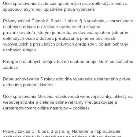
Účel spracúvania
Evidencia uplatnených práv dotknutých osôb a
spôsobov, akým boli uplatnené práva vybavené
Právny základ
Článok č. 6 ods. 1 písm. f) Nariadenia,– spracúvanie
osobných údajov na základe oprávneného záujmu
prevádzkovateľa, ktorým je potreba evidovania uplatnených práv
dotknutých osôb z dôvodu preukázania plnenia povinností
vyplývajúcich z príslušných právnych predpisov v oblasti ochrany
osobných údajov
Kategórie osobných údajov
bežné osobné údaje, ktoré sú súčasťou
žiadosti
Doba uchovávania
5 rokov odo dňa vybavenia uplatneného práva
alebo inej podanej žiadosti
Účel spracúvania
Merania návštevnosti webovej stránky, aktivity na
webovej stránke a cielenie online reklamy Prevádzkovateľa
(prostredníctvom online nástrojov – cookies)
Právny základ
Čl. 6 ods. 1 písm. a) Nariadenia - spracúvanie
osobných údajov je vykonávané na základe súhlasu dotknutej