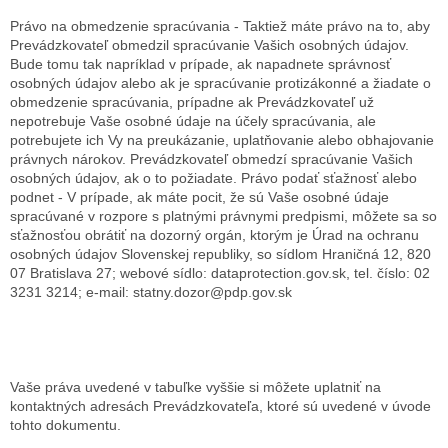
Právo na obmedzenie spracúvania - Taktiež máte právo na to, aby
Prevádzkovateľ obmedzil spracúvanie Vašich osobných údajov.
Bude tomu tak napríklad v prípade, ak napadnete správnosť
osobných údajov alebo ak je spracúvanie protizákonné a žiadate o
obmedzenie spracúvania, prípadne ak Prevádzkovateľ už
nepotrebuje Vaše osobné údaje na účely spracúvania, ale
potrebujete ich Vy na preukázanie, uplatňovanie alebo obhajovanie
právnych nárokov. Prevádzkovateľ obmedzí spracúvanie Vašich
osobných údajov, ak o to požiadate.
Právo podať sťažnosť alebo
podnet - V prípade, ak máte pocit, že sú Vaše osobné údaje
spracúvané v rozpore s platnými právnymi predpismi, môžete sa so
sťažnosťou obrátiť na dozorný orgán, ktorým je Úrad na ochranu
osobných údajov Slovenskej republiky, so sídlom Hraničná 12, 820
07 Bratislava 27; webové sídlo: dataprotection.gov.sk, tel. číslo: 02
3231 3214; e-mail: statny.dozor@pdp.gov.sk
Vaše práva uvedené v tabuľke vyššie si môžete uplatniť na
kontaktných adresách Prevádzkovateľa, ktoré sú uvedené v úvode
tohto dokumentu.