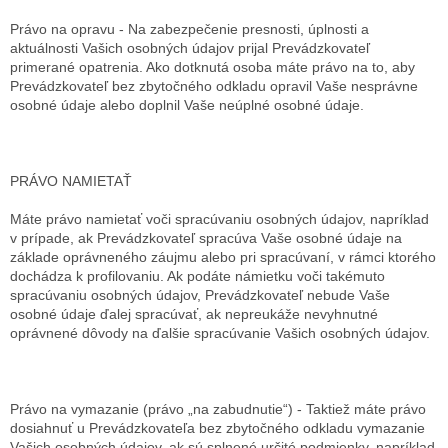
Právo na opravu - Na zabezpečenie presnosti, úplnosti a
aktuálnosti Vašich osobných údajov prijal Prevádzkovateľ
primerané opatrenia. Ako dotknutá osoba máte právo na to, aby
Prevádzkovateľ bez zbytočného odkladu opravil Vaše nesprávne
osobné údaje alebo doplnil Vaše neúplné osobné údaje.
PRÁVO NAMIETAŤ
Máte právo namietať voči spracúvaniu osobných údajov, napríklad
v prípade, ak Prevádzkovateľ spracúva Vaše osobné údaje na
základe oprávneného záujmu alebo pri spracúvaní, v rámci ktorého
dochádza k profilovaniu. Ak podáte námietku voči takémuto
spracúvaniu osobných údajov, Prevádzkovateľ nebude Vaše
osobné údaje ďalej spracúvať, ak nepreukáže nevyhnutné
oprávnené dôvody na ďalšie spracúvanie Vašich osobných údajov.
Právo na vymazanie (právo „na zabudnutie“) - Taktiež máte právo
dosiahnuť u Prevádzkovateľa bez zbytočného odkladu vymazanie
Vašich osobných údajov, ak sú splnené určité podmienky, napríklad