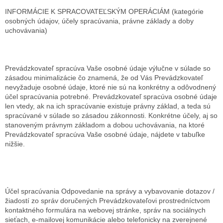
INFORMÁCIE K SPRACOVATEĽSKÝM OPERÁCIÁM (kategórie
osobných údajov, účely spracúvania, právne základy a doby
uchovávania)
Prevádzkovateľ spracúva Vaše osobné údaje výlučne v súlade so
zásadou minimalizácie čo znamená, že od Vás Prevádzkovateľ
nevyžaduje osobné údaje, ktoré nie sú na konkrétny a odôvodnený
účel spracúvania potrebné. Prevádzkovateľ spracúva osobné údaje
len vtedy, ak na ich spracúvanie existuje právny základ, a teda sú
spracúvané v súlade so zásadou zákonnosti. Konkrétne účely, aj so
stanoveným právnym základom a dobou uchovávania, na ktoré
Prevádzkovateľ spracúva Vaše osobné údaje, nájdete v tabuľke
nižšie.
Účel spracúvania
Odpovedanie na správy a vybavovanie dotazov /
žiadostí zo správ doručených Prevádzkovateľovi prostredníctvom
kontaktného formulára na webovej stránke, správ na sociálnych
sieťach, e-mailovej komunikácie alebo telefonicky na zverejnené