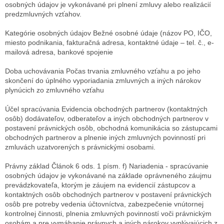
osobných údajov je vykonávané pri plnení zmluvy alebo realizácií
predzmluvných vzťahov.
Kategórie osobných údajov
Bežné osobné údaje (názov PO, IČO,
miesto podnikania, fakturačná adresa, kontaktné údaje – tel. č., e-
mailová adresa, bankové spojenie
Doba uchovávania
Počas trvania zmluvného vzťahu a po jeho
skončení do úplného vyporiadania zmluvných a iných nárokov
plynúcich zo zmluvného vzťahu
Účel spracúvania
Evidencia obchodných partnerov (kontaktných
osôb) dodávateľov, odberateľov a iných obchodných partnerov v
postavení právnických osôb, obchodná komunikácia so zástupcami
obchodných partnerov a plnenie iných zmluvných povinností pri
zmluvách uzatvorených s právnickými osobami.
Právny základ
Článok 6 ods. 1 písm. f) Nariadenia - spracúvanie
osobných údajov je vykonávané na základe oprávneného záujmu
prevádzkovateľa, ktorým je záujem na evidencií zástupcov a
kontaktných osôb obchodných partnerov v postavení právnických
osôb pre potreby vedenia účtovníctva, zabezpečenie vnútornej
kontrolnej činnosti, plnenia zmluvných povinností voči právnickým
osobám a pre vymáhanie právnych a iných nárokov vyplývajúcich z