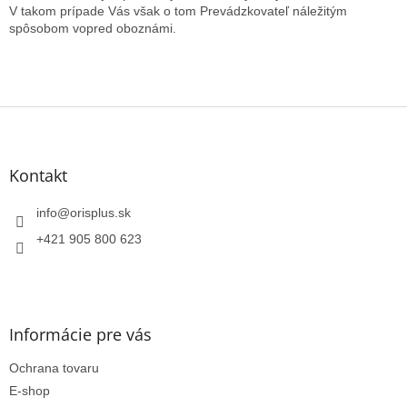
V takom prípade Vás však o tom Prevádzkovateľ náležitým
spôsobom vopred oboznámi.
Z
á
p
ä
Kontakt
t
i
info
@
orisplus.sk
e
+421 905 800 623
Informácie pre vás
Ochrana tovaru
E-shop