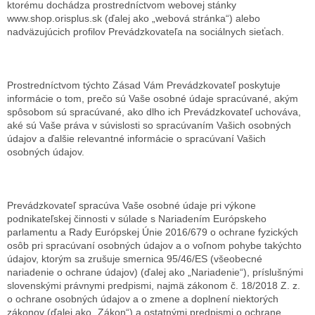
ktorému dochádza prostredníctvom webovej stánky
www.shop.orisplus.sk (ďalej ako „webová stránka“) alebo
nadväzujúcich profilov Prevádzkovateľa na sociálnych sieťach.
Prostredníctvom týchto Zásad Vám Prevádzkovateľ poskytuje
informácie o tom, prečo sú Vaše osobné údaje spracúvané, akým
spôsobom sú spracúvané, ako dlho ich Prevádzkovateľ uchováva,
aké sú Vaše práva v súvislosti so spracúvaním Vašich osobných
údajov a ďalšie relevantné informácie o spracúvaní Vašich
osobných údajov.
Prevádzkovateľ spracúva Vaše osobné údaje pri výkone
podnikateľskej činnosti v súlade s Nariadením Európskeho
parlamentu a Rady Európskej Únie 2016/679 o ochrane fyzických
osôb pri spracúvaní osobných údajov a o voľnom pohybe takýchto
údajov, ktorým sa zrušuje smernica 95/46/ES (všeobecné
nariadenie o ochrane údajov) (ďalej ako „Nariadenie“), príslušnými
slovenskými právnymi predpismi, najmä zákonom č. 18/2018 Z. z.
o ochrane osobných údajov a o zmene a doplnení niektorých
zákonov (ďalej ako „Zákon“) a ostatnými predpismi o ochrane