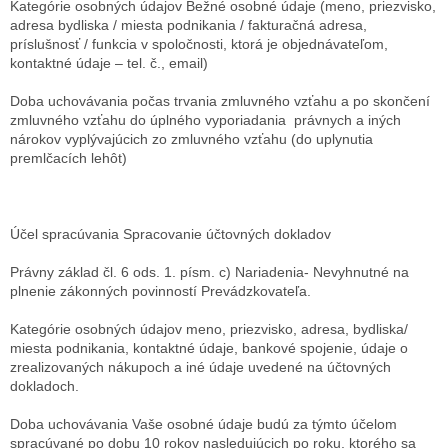
Kategórie osobných údajov
Bežné osobné údaje (meno, priezvisko,
adresa bydliska / miesta podnikania / fakturačná adresa,
príslušnosť / funkcia v spoločnosti, ktorá je objednávateľom,
kontaktné údaje – tel. č., email)
Doba uchovávania
počas trvania zmluvného vzťahu a po skončení
zmluvného vzťahu do úplného vyporiadania právnych a iných
nárokov vyplývajúcich zo zmluvného vzťahu (do uplynutia
premlčacích lehôt)
Účel spracúvania
Spracovanie účtovných dokladov
Právny základ
čl. 6 ods. 1. písm. c) Nariadenia- Nevyhnutné na
plnenie zákonných povinností Prevádzkovateľa.
Kategórie osobných údajov
meno, priezvisko, adresa, bydliska/
miesta podnikania, kontaktné údaje, bankové spojenie, údaje o
zrealizovaných nákupoch a iné údaje uvedené na účtovných
dokladoch.
Doba uchovávania
Vaše osobné údaje budú za týmto účelom
spracúvané po dobu 10 rokov nasledujúcich po roku, ktorého sa