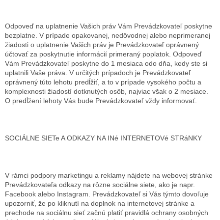
Odpoveď na uplatnenie Vašich práv Vám Prevádzkovateľ poskytne
bezplatne. V prípade opakovanej, nedôvodnej alebo neprimeranej
žiadosti o uplatnenie Vašich práv je Prevádzkovateľ oprávnený
účtovať za poskytnutie informácií primeraný poplatok. Odpoveď
Vám Prevádzkovateľ poskytne do 1 mesiaca odo dňa, kedy ste si
uplatnili Vaše práva. V určitých prípadoch je Prevádzkovateľ
oprávnený túto lehotu predĺžiť, a to v prípade vysokého počtu a
komplexnosti žiadostí dotknutých osôb, najviac však o 2 mesiace.
O predĺžení lehoty Vás bude Prevádzkovateľ vždy informovať.
SOCIÁLNE SIETe A ODKAZY NA INé INTERNETOVé STRáNKY
V rámci podpory marketingu a reklamy nájdete na webovej stránke
Prevádzkovateľa odkazy na rôzne sociálne siete, ako je napr.
Facebook alebo Instagram. Prevádzkovateľ si Vás týmto dovoľuje
upozorniť, že po kliknutí na doplnok na internetovej stránke a
prechode na sociálnu sieť začnú platiť pravidlá ochrany osobných