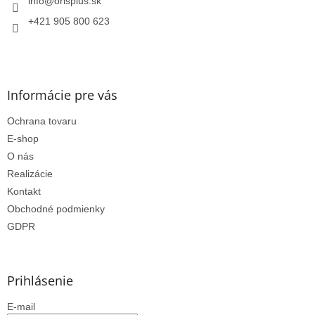
i
info
@
orisplus.sk
e
+421 905 800 623
Informácie pre vás
Ochrana tovaru
E-shop
O nás
Realizácie
Kontakt
Obchodné podmienky
GDPR
Prihlásenie
E-mail