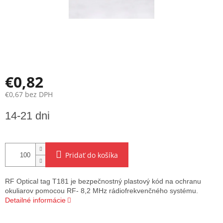
€0,82
€0,67 bez DPH
Jednotková
14-21 dni
cena:
Pridať do košíka
RF Optical tag T181 je bezpečnostný plastový kód na ochranu
okuliarov pomocou RF- 8,2 MHz rádiofrekvenčného systému.
Detailné informácie