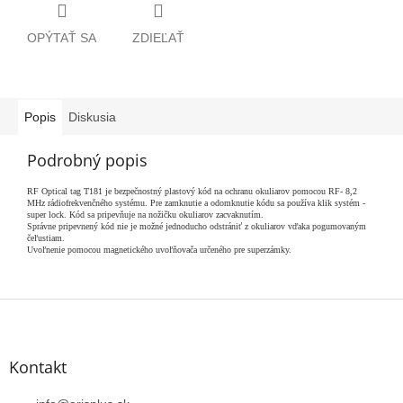
OPÝTAŤ SA
ZDIEĽAŤ
Popis
Diskusia
Podrobný popis
RF Optical tag T181 je bezpečnostný plastový kód na ochranu okuliarov pomocou RF- 8,2
MHz rádiofrekvenčného systému. Pre zamknutie a odomknutie kódu sa používa klik systém -
super lock. Kód sa pripevňuje na nožičku okuliarov zacvaknutím.
Správne pripevnený kód nie je možné jednoducho odstrániť z okuliarov vďaka pogumovaným
čeľustiam.
Uvoľnenie pomocou magnetického uvoľňovača určeného pre superzámky.
Z
á
p
ä
Kontakt
t