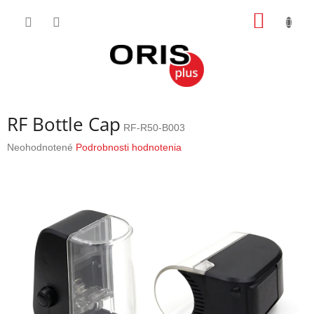
Prejsť
NÁKU
na
obsah
KOŠÍK
RF Bottle Cap
RF-R50-B003
Priemerné
Neohodnotené
Podrobnosti hodnotenia
hodnotenie
produktu
je
0,0
z
5
hviezdičiek.