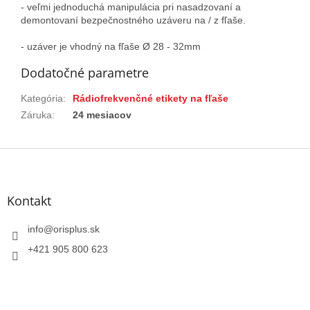
- veľmi jednoduchá manipulácia pri nasadzovaní a
demontovaní bezpečnostného uzáveru na / z fľaše.
- uzáver je vhodný na fľaše Ø 28 - 32mm
Dodatočné parametre
Kategória
:
Rádiofrekvenčné etikety na fľaše
Záruka
:
24 mesiacov
Z
á
p
ä
Kontakt
t
i
info
@
orisplus.sk
e
+421 905 800 623