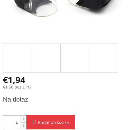
€1,94
€1,58 bez DPH
Jednotková
Na dotaz
cena:
Pridať do košíka