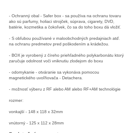
- Ochranný obal - Safer box - sa používa na ochranu tovaru
ako sú parfumy, holiaci strojček, súprava, cigarety, DVD,
batérie, kozmetika a
čokoľvek, čo sa do toho boxu dá vložiť.
- S obľubou
používané v maloobchodných predajniach atď.
na ochranu predmetov pred poškodením a krádežou.
- BOX je vyrobený z číreho priehľadného polykarbonátu ktorý
zaručuje odolnost voči vniknutiu zlodejom do boxu
- odomykanie - otváranie sa vykonáva pomocou
magnetického uvoľňovača - Detachera.
- možnosť výberu z RF alebo AM alebo RF+AM technológie
rozmer:
vonkajší - 148 x 118 x 32mm
vnútorný - 125 x 112 x 28mm