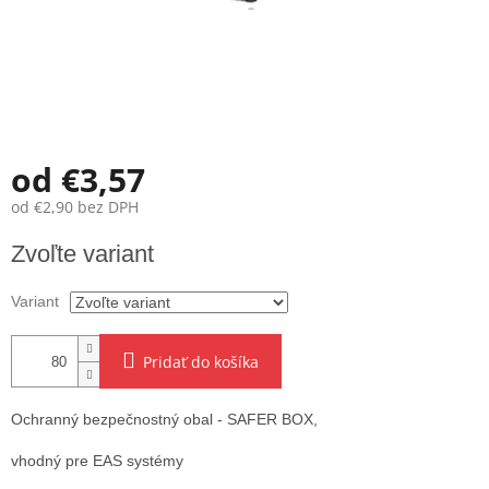
od
€3,57
od
€2,90
bez DPH
Jednotková
Zvoľte variant
cena:
Variant
Pridať do košíka
Ochranný bezpečnostný obal - SAFER BOX,
vhodný pre EAS systémy