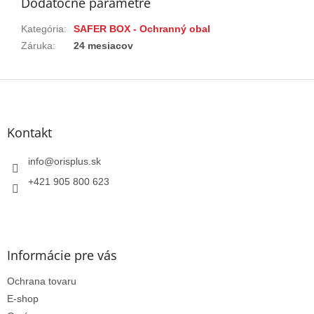
Dodatočné parametre
Kategória
:
SAFER BOX - Ochranný obal
Záruka
:
24 mesiacov
Z
á
p
ä
Kontakt
t
i
info
@
orisplus.sk
e
+421 905 800 623
Informácie pre vás
Ochrana tovaru
E-shop