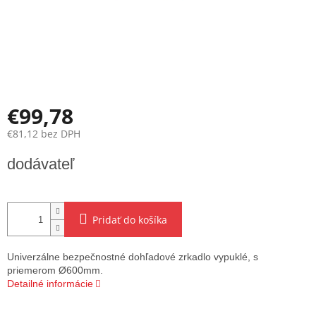
€99,78
€81,12 bez DPH
Jednotková
dodávateľ
cena:
Pridať do košíka
Univerzálne bezpečnostné dohľadové zrkadlo vypuklé, s
priemerom Ø600mm.
Detailné informácie