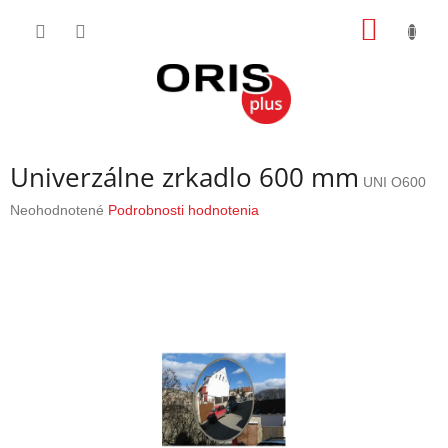
Prejsť
NÁKU
na
obsah
KOŠÍK
Univerzálne zrkadlo 600 mm
UNI O600
Priemerné
Neohodnotené
Podrobnosti hodnotenia
hodnotenie
produktu
je
0,0
z
5
hviezdičiek.