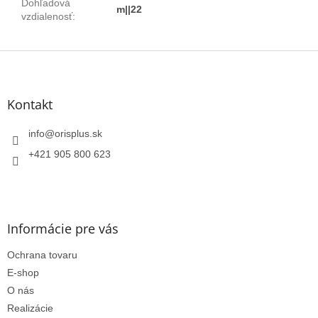
Dohľadová
m||22
vzdialenosť
:
Z
á
p
ä
Kontakt
t
i
info
@
orisplus.sk
e
+421 905 800 623
Informácie pre vás
Ochrana tovaru
E-shop
O nás
Realizácie