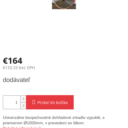
€164
€133,33 bez DPH
Jednotková
dodávateľ
cena:
Pridať do košíka
Univerzálne bezpečnostné dohľadové zrkadlo vypuklé, s
priemerom Ø1000mm, v prevedení so šiltom.