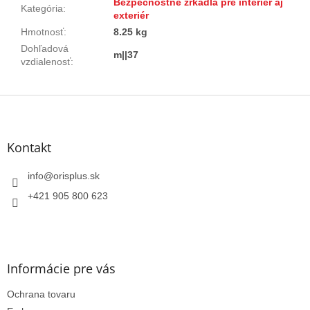
Bezpečnostné zrkadlá pre interiér aj
Kategória
:
exteriér
Hmotnosť
:
8.25 kg
Dohľadová
m||37
vzdialenosť
:
Z
á
p
ä
Kontakt
t
i
info
@
orisplus.sk
e
+421 905 800 623
Informácie pre vás
Ochrana tovaru