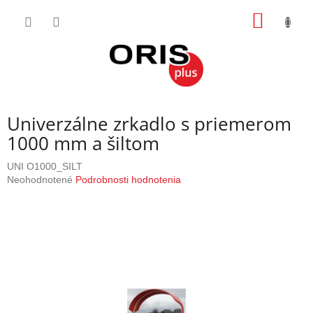
Prejsť
NÁKU
na
obsah
KOŠÍK
Univerzálne zrkadlo s priemerom
1000 mm a šiltom
UNI O1000_SILT
Priemerné
Neohodnotené
Podrobnosti hodnotenia
hodnotenie
produktu
je
0,0
z
5
hviezdičiek.