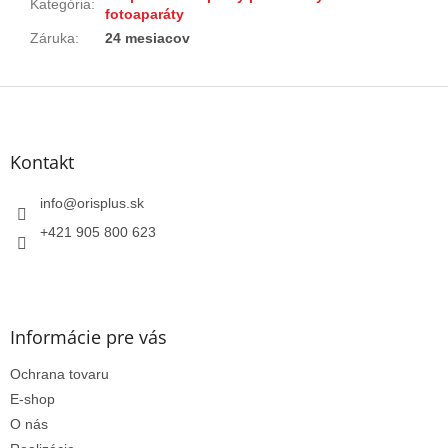
Kategória
:
fotoaparáty
Záruka
:
24 mesiacov
Z
á
p
ä
Kontakt
t
i
info
@
orisplus.sk
e
+421 905 800 623
Informácie pre vás
Ochrana tovaru
E-shop
O nás