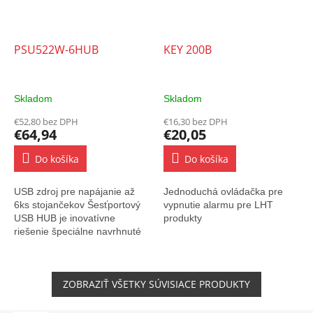
PSU522W-6HUB
KEY 200B
Skladom
Skladom
€52,80 bez DPH
€16,30 bez DPH
€64,94
€20,05
Do košíka
Do košíka
USB zdroj pre napájanie až
Jednoduchá ovládačka pre
6ks stojančekov Šesťportový
vypnutie alarmu pre LHT
USB HUB je inovatívne
produkty
riešenie špeciálne navrhnuté
pre priestorovo obmedzený
nábytok/zariadenie. So
šiestimi portami...
ZOBRAZIŤ VŠETKY SÚVISIACE PRODUKTY