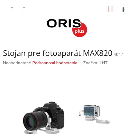
Prejsť
NÁKU
na
obsah
KOŠÍK
Stojan pre fotoaparát MAX820
4047
Priemerné
Neohodnotené
Podrobnosti hodnotenia
Značka:
LHT
hodnotenie
produktu
je
0,0
z
5
hviezdičiek.