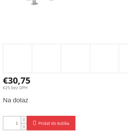
€30,75
€25 bez DPH
Jednotková
Na dotaz
cena:
Pridať do košíka