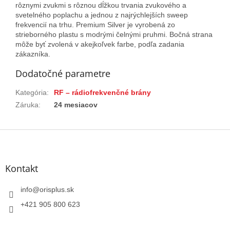
rôznymi zvukmi s rôznou dĺžkou trvania zvukového a
svetelného poplachu a jednou z najrýchlejších sweep
frekvencií na trhu. Premium Silver je vyrobená zo
strieborného plastu s modrými čelnými pruhmi. Bočná strana
môže byť zvolená v akejkoľvek farbe, podľa zadania
zákazníka.
Dodatočné parametre
Kategória
:
RF – rádiofrekvenčné brány
Záruka
:
24 mesiacov
Z
á
p
ä
Kontakt
t
i
info
@
orisplus.sk
e
+421 905 800 623