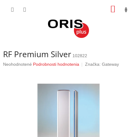
Prejsť
NÁKU
na
obsah
KOŠÍK
RF Premium Silver
102822
Priemerné
Neohodnotené
Podrobnosti hodnotenia
Značka:
Gateway
hodnotenie
produktu
je
0,0
z
5
hviezdičiek.