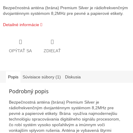
Bezpečnostná anténa (brána) Premium Silver je rádiofrekvenčným
dvojanténnym systémom 8,2MHz pre pevné a papierové etikety.
Detailné informácie
OPÝTAŤ SA
ZDIEĽAŤ
Popis
Súvisiace súbory (1)
Diskusia
Podrobný popis
Bezpečnostná anténa (brána) Premium Silver je
rádiofrekvenčným dvojanténnym systémom 8,2MHz pre
pevné a papierové etikety. Brána využíva najmodernejšiu
technológiu spracovávania digitálneho signálu procesorom,
čo robí systém vysoko spoľahlivým a imúnnym voči
vonkajším vplyvom rušenia. Anténa je vybavená štyrmi