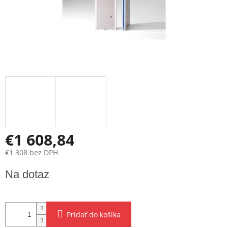
€1 608,84
€1 308 bez DPH
Jednotková
Na dotaz
cena:
Pridať do košíka