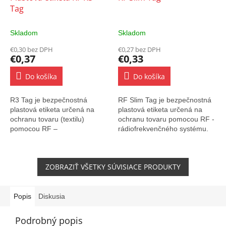
Tag
Skladom
Skladom
€0,30 bez DPH
€0,27 bez DPH
€0,37
€0,33
Do košíka
Do košíka
R3 Tag je bezpečnostná
RF Slim Tag je bezpečnostná
plastová etiketa určená na
plastová etiketa určená na
ochranu tovaru (textilu)
ochranu tovaru pomocou RF -
pomocou RF –
rádiofrekvenčného systému.
rádiofrekvenčného systému.
ZOBRAZIŤ VŠETKY SÚVISIACE PRODUKTY
Popis
Diskusia
Podrobný popis