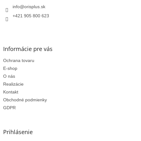
t
i
info
@
orisplus.sk
e
+421 905 800 623
Informácie pre vás
Ochrana tovaru
E-shop
O nás
Realizácie
Kontakt
Obchodné podmienky
GDPR
Prihlásenie