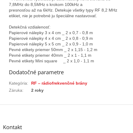
7,8MHz do 8,5MHz s krokom 100kHz a
presnosťou až na 6kHz. Detekuje všetky typy RF 8,2 MHz
etikiet, nie je potrebné ju špeciálne nastavovať.
Detekčná vzdialenosť:
Papierové nálepky 3 x 4 cm _ 2 x 0,7 - 0,8 m
Papierové nálepky 4 x 4 cm _ 2 x 0,8 - 0,9 m
Papierové nálepky 5 x 5 cm _ 2 x 0,9 - 1,0 m
Pevné etikety priemer 50mm _ 2 x 1,15 - 1,2 m
Pevné etikety priemer 40mm _ 2 x 1 - 1,1 m
Pevné etikety Mini square _ 2 x 1,0 - 1,1 m
Dodatočné parametre
Kategória
:
RF – rádiofrekvenčné brány
Záruka
:
2 roky
Z
á
p
ä
Kontakt