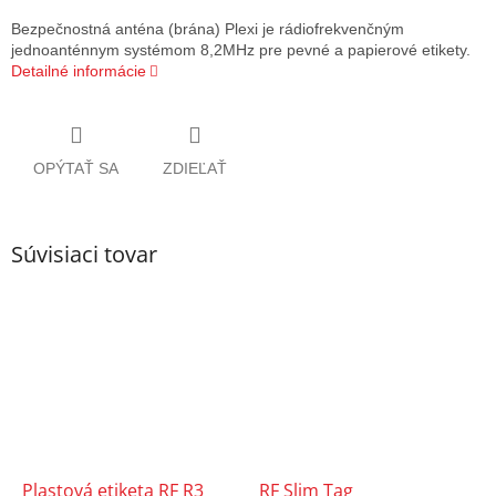
Bezpečnostná anténa (brána) Plexi je rádiofrekvenčným
jednoanténnym systémom 8,2MHz pre pevné a papierové etikety.
Detailné informácie
OPÝTAŤ SA
ZDIEĽAŤ
Súvisiaci tovar
Plastová etiketa RF R3
RF Slim Tag