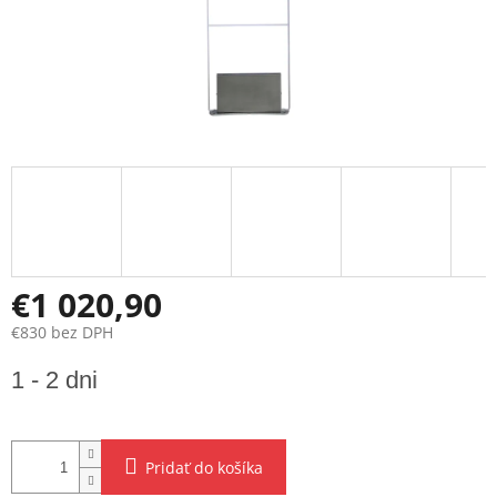
€1 020,90
€830 bez DPH
Jednotková
1 - 2 dni
cena:
Pridať do košíka