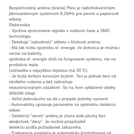
Bezpečnostná anténa (brána) Plexi je rádiofrekvenčným
jdenoanténnym systémom 8,2MHz pre pevné a papierové
etikety.
Elektronika:
- Využíva spracovanie signálu v reálnom čase a SMD
technológiu.
- Detekuje "zabudnutú" etiketu v blízkosti antény.
- Má tak nízku spotrebu el. energie, že dokonca je možná i
verzia na baterky,
spotreba el. energie slúži na fungovanie systému, nie na
produkciu tepla
(súčiastka s najvyššou teplotou má 35°C).
- Je krytá tenkým kovovým krytom. Ten ju jednak tieni od
okolitého rušenia a tiež zabraňuje
neautorizovaným zásahom. Sú na ňom vytlačené všetky
dôležité údaje.
- Veľmi jednoducho sa dá v prípade potreby vymeniť.
- Automaticky upravuje parametre na optimálnu detekciu
etikiet.
- Detekčný "strom" antény je zhora dole plochý bez
akejkoľvek "diery". Je možné prispôsobiť
detekciu podľa požiadaviek zákazníka.
- Frekvencia vysielača je automaticky kontrolovaná od