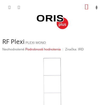
Prejsť
NÁKU
na
obsah
KOŠÍK
RF Plexi
PLEXI MONO
Priemerné
Neohodnotené
Podrobnosti hodnotenia
Značka:
IRD
hodnotenie
produktu
je
0,0
z
5
hviezdičiek.