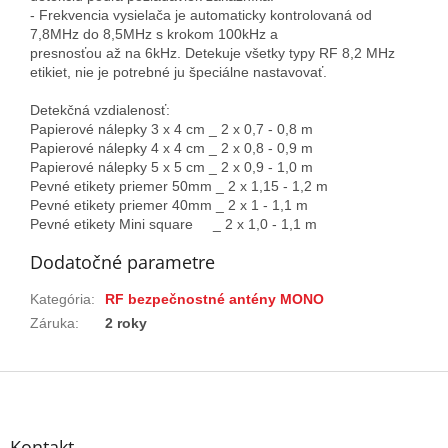
- Frekvencia vysielača je automaticky kontrolovaná od
7,8MHz do 8,5MHz s krokom 100kHz a
presnosťou až na 6kHz. Detekuje všetky typy RF 8,2 MHz
etikiet, nie je potrebné ju špeciálne nastavovať.
Detekčná vzdialenosť:
Papierové nálepky 3 x 4 cm _ 2 x 0,7 - 0,8 m
Papierové nálepky 4 x 4 cm _ 2 x 0,8 - 0,9 m
Papierové nálepky 5 x 5 cm _ 2 x 0,9 - 1,0 m
Pevné etikety priemer 50mm _ 2 x 1,15 - 1,2 m
Pevné etikety priemer 40mm _ 2 x 1 - 1,1 m
Pevné etikety Mini square _ 2 x 1,0 - 1,1 m
Dodatočné parametre
Kategória
:
RF bezpečnostné antény MONO
Záruka
:
2 roky
Z
á
p
ä
Kontakt