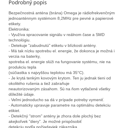
Podrobný popis
Bezpečnostná anténa (brána) Omega je rádiofrekvenčným
jednoanténnym systémom 8,2MHz pre pevné a papierové
etikety.
Elektronika:
- Využíva spracovanie signálu v reálnom čase a SMD
technológiu.
- Detekuje "zabudnutú" etiketu v blízkosti antény.
- Má tak nízku spotrebu el. energie, že dokonca je možná i
verzia na baterky,
spotreba el. energie slúži na fungovanie systému, nie na
produkciu tepla
(súčiastka s najvyššou teplotou má 35°C).
- Je krytá tenkým kovovým krytom. Ten ju jednak tieni od
okolitého rušenia a tiež zabraňuje
neautorizovaným zásahom. Sú na ňom vytlačené všetky
dôležité údaje.
- Veľmi jednoducho sa dá v prípade potreby vymeniť.
- Automaticky upravuje parametre na optimálnu detekciu
etikiet.
- Detekčný "strom" antény je zhora dole plochý bez
akejkoľvek "diery". Je možné prispôsobiť
detekciu podľa požiadaviek zákazníka.