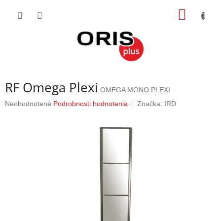
Prejsť
NÁKU
na
obsah
KOŠÍK
RF Omega Plexi
OMEGA MONO PLEXI
Priemerné
Neohodnotené
Podrobnosti hodnotenia
Značka:
IRD
hodnotenie
produktu
je
0,0
z
5
hviezdičiek.