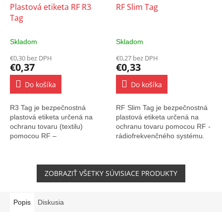
Plastová etiketa RF R3
RF Slim Tag
Tag
Skladom
Skladom
€0,30 bez DPH
€0,27 bez DPH
€0,37
€0,33
Do košíka
Do košíka
R3 Tag je bezpečnostná
RF Slim Tag je bezpečnostná
plastová etiketa určená na
plastová etiketa určená na
ochranu tovaru (textilu)
ochranu tovaru pomocou RF -
pomocou RF –
rádiofrekvenčného systému.
rádiofrekvenčného systému.
ZOBRAZIŤ VŠETKY SÚVISIACE PRODUKTY
Popis
Diskusia