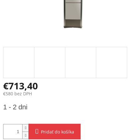
€713,40
€580 bez DPH
Jednotková
1 - 2 dni
cena:
Pridať do košíka