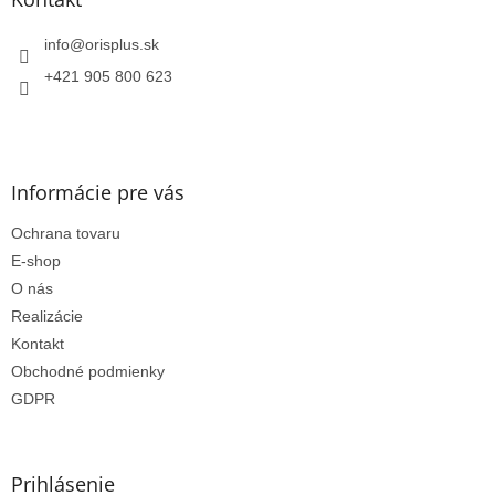
t
i
info
@
orisplus.sk
e
+421 905 800 623
Informácie pre vás
Ochrana tovaru
E-shop
O nás
Realizácie
Kontakt
Obchodné podmienky
GDPR
Prihlásenie