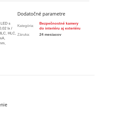
Dodatočné parametre
 LED s
Bezpečnostné kamery
Kategória
:
,02 lx /
do interiéru aj exteriéru
 BLC, HLC,
Záruka
:
24 mesiacov
mA,
 mm,
enie