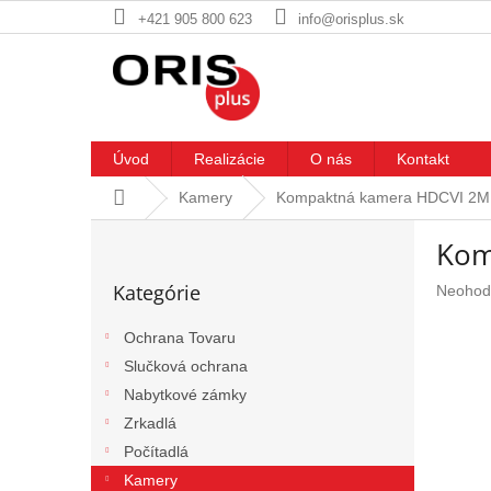
Prejsť
+421 905 800 623
info@orisplus.sk
na
obsah
Úvod
Realizácie
O nás
Kontakt
Domov
Kamery
Kompaktná kamera HDCVI 2M
B
Kom
o
Preskočiť
č
Kategórie
Prieme
Neohod
kategórie
n
hodnote
ý
produkt
Ochrana Tovaru
p
je
Slučková ochrana
a
0,0
n
z
Nabytkové zámky
5
e
Zrkadlá
hviezdič
l
Počítadlá
Kamery