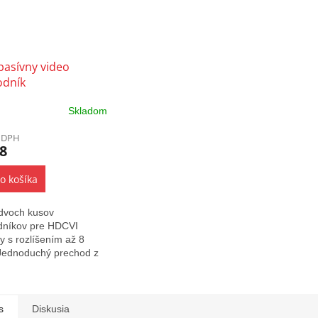
pasívny video
odník
Skladom
z DPH
8
o košíka
dvoch kusov
dníkov pre HDCVI
 s rozlíšením až 8
Jednoduchý prechod z
álneho kábla s BNC
torom na UTP kabel
rie Cat 5e alebo Cat 6.
ou...
s
Diskusia