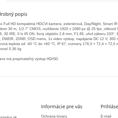
robný popis
x Full HD kompaktná HDCVI kamera, exteriérová, Day/Night, Smart IR
itom 30 m, 1/2.7" CMOS, rozlíšenie 1920 x 1080 px @ 25 fps, citlivosť 0
5, 30 IRE, 0 lx IR ON, fixný objektív 2,8 mm, F1.85, uhol záberu 103°,
 DWDR, 2DNR, OSD menu, 1x video výstup, napájanie DC 12 V, 300 
ovná teplota od -40 °C do +60 °C, IP 67, rozmery 176,0 × 72,4 × 72,5
nosť 0,36 kg
ra má prepínateľný výstup HD/SD.
Informácie pre vás
Prihlás
Ochrana tovaru
E-mail
orisplus.sk