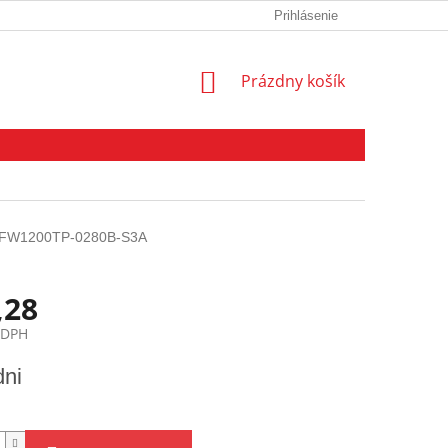
KONTAKT
OBCHODNÉ PODMIENKY
Prihlásenie
GDPR
NÁKUPNÝ
Prázdny košík
KOŠÍK
FW1200TP-0280B-S3A
,28
 DPH
ová
dni