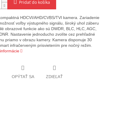
Pridať do košíka
 kompaktná HDCVI/AHD/CVBS/TVI kamera. Zariadenie
ožnosť voľby výstupného signálu, široký uhol záberu
ilé obrazové funkcie ako sú DWDR, BLC, HLC, AGC,
NR. Nastavenie jednoducho zvolíte cez prehľadné
u priamo v obrazu kamery. Kamera disponuje 30
mart infračerveným prisvietením pre nočný režim.
 informácie
OPÝTAŤ SA
ZDIEĽAŤ