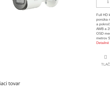
Full HD
ponúka m
a pokroč
AWB a 2D
OSD men
metrov S
Detailné
TLAČ
iaci tovar