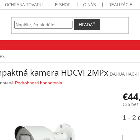
OCHRANA TOVARU
E-SHOP
O NÁS
REALIZÁCIE
HĽADAŤ
Px
paktná kamera HDCVI 2MPx
DAHUA HAC-H
rné
notené
Podrobnosti hodnotenia
nie
€44
u
€36 bez
Jednotk
1 - 2 
cena:
iek.