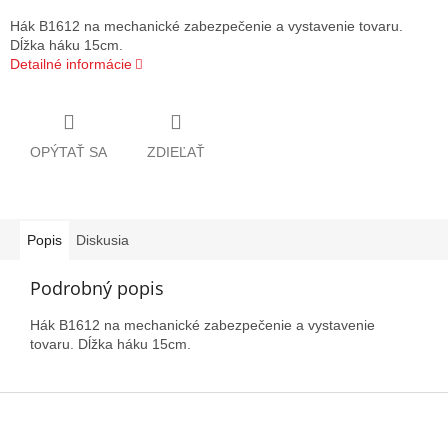
Hák B1612 na mechanické zabezpečenie a vystavenie tovaru.
Dĺžka háku 15cm.
Detailné informácie
OPÝTAŤ SA
ZDIEĽAŤ
Popis
Diskusia
Podrobný popis
Hák B1612 na mechanické zabezpečenie a vystavenie
tovaru. Dĺžka háku 15cm.
Z
á
p