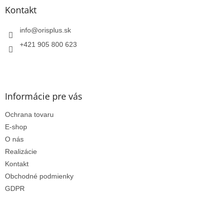
ä
Kontakt
t
i
info
@
orisplus.sk
e
+421 905 800 623
Informácie pre vás
Ochrana tovaru
E-shop
O nás
Realizácie
Kontakt
Obchodné podmienky
GDPR