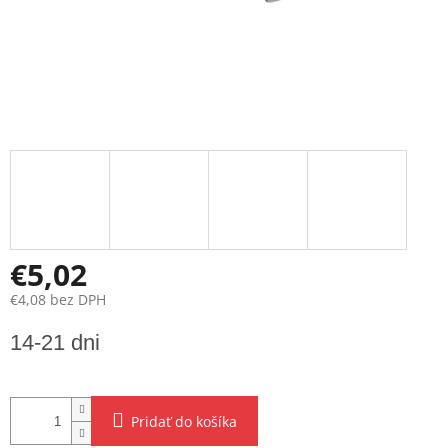
€5,02
€4,08 bez DPH
Jednotková
14-21 dni
cena:
Pridať do košíka