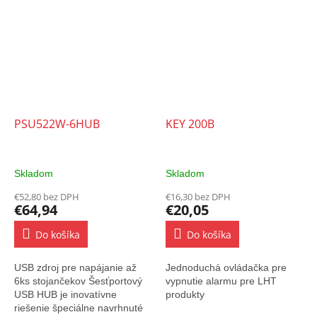
PSU522W-6HUB
KEY 200B
Skladom
Skladom
€52,80 bez DPH
€16,30 bez DPH
€64,94
€20,05
Do košíka
Do košíka
USB zdroj pre napájanie až
Jednoduchá ovládačka pre
6ks stojančekov Šesťportový
vypnutie alarmu pre LHT
USB HUB je inovatívne
produkty
riešenie špeciálne navrhnuté