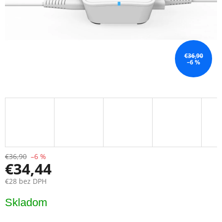
€36,90
–6 %
€36,90
–6 %
€34,44
€28 bez DPH
Jednotková
Skladom
cena: