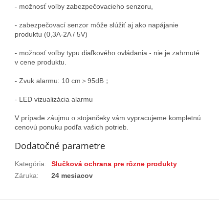
- možnosť voľby zabezpečovacieho senzoru,
- zabezpečovací senzor môže slúžiť aj ako napájanie
produktu (0,3A-2A / 5V)
- možnosť voľby typu diaľkového ovládania - nie je zahrnuté
v cene produktu.
- Zvuk alarmu: 10 cm＞95dB；
- LED vizualizácia alarmu
V prípade záujmu o stojančeky vám vypracujeme kompletnú
cenovú ponuku podľa vašich potrieb.
Dodatočné parametre
Kategória
:
Slučková ochrana pre rôzne produkty
Záruka
:
24 mesiacov
Z
á