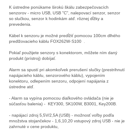
K ústredne ponúkame širokú škálu zabezpečovacích
senzorov - micro USB, USB "C", nalepovací senzor, senzor
so slučkou, senzor k hodinkám atď. rôznej dĺžky a
prevedenia.
Kábel k senzoru je možné predĺžiť pomocou 100cm dlhého
predlžovacieho káblu FOX262W-S100 .
Pokiaľ použijete senzory s konektorom, môžete ním daný
produkt (prístroj) dobíjať.
Alarm sa spustí pri akomkoľvek prerušení slučky (prestrihnutí
napájacieho káblu, senzorového káblu), vypojením
konektoru, odlepením senzoru, odpojení napájania z
ústredne atď.
- Alarm sa vypína pomocou diaľkového ovládača (nie je
súčasťou balenia) - KEY300, SK100W, B3001, Key200B.
- napájací zdroj 5,5V/2,5A (USB) - možnosť voľby podľa
množstva stojančekov - 1,6,10,20 vstupový zdroj USB - nie je
zahrnuté v cene produktu,