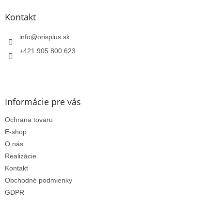
p
ä
Kontakt
t
i
info
@
orisplus.sk
e
+421 905 800 623
Informácie pre vás
Ochrana tovaru
E-shop
O nás
Realizácie
Kontakt
Obchodné podmienky
GDPR