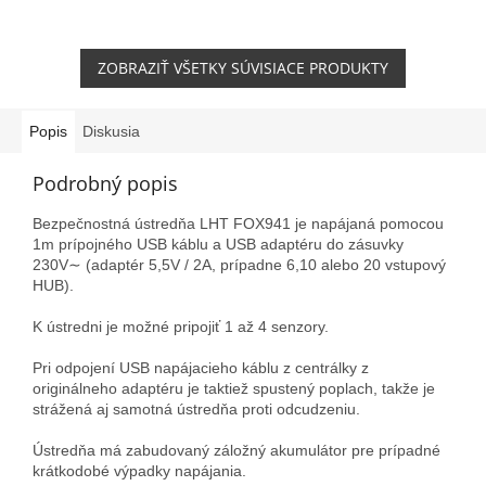
pre priestorovo obmedzený
nábytok/zariadenie. So
šiestimi portami...
ZOBRAZIŤ VŠETKY SÚVISIACE PRODUKTY
Popis
Diskusia
Podrobný popis
Bezpečnostná ústredňa LHT FOX941 je napájaná pomocou
1m prípojného USB káblu a USB adaptéru do zásuvky
230V∼ (adaptér 5,5V / 2A, prípadne 6,10 alebo 20 vstupový
HUB).
K ústredni je možné pripojiť 1 až 4 senzory.
Pri odpojení USB napájacieho káblu z centrálky z
originálneho adaptéru je taktiež spustený poplach, takže je
strážená aj samotná ústredňa proti odcudzeniu.
Ústredňa má zabudovaný záložný akumulátor pre prípadné
krátkodobé výpadky napájania.