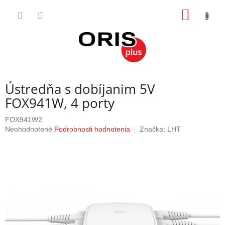
Prejsť
NÁKU
na
obsah
KOŠÍK
Ústredňa s dobíjanim 5V
FOX941W, 4 porty
FOX941W2
Priemerné
Neohodnotené
Podrobnosti hodnotenia
Značka:
LHT
hodnotenie
produktu
je
0,0
z
5
hviezdičiek.