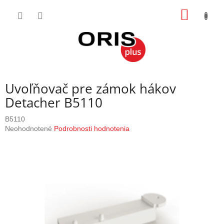
Prejsť
NÁKU
na
obsah
KOŠÍK
Uvoľňovač pre zámok hákov
Detacher B5110
B5110
Priemerné
Neohodnotené
Podrobnosti hodnotenia
hodnotenie
produktu
je
0,0
z
5
hviezdičiek.