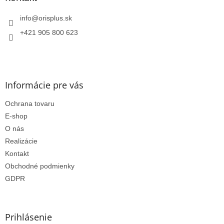
t
i
info
@
orisplus.sk
e
+421 905 800 623
Informácie pre vás
Ochrana tovaru
E-shop
O nás
Realizácie
Kontakt
Obchodné podmienky
GDPR
Prihlásenie