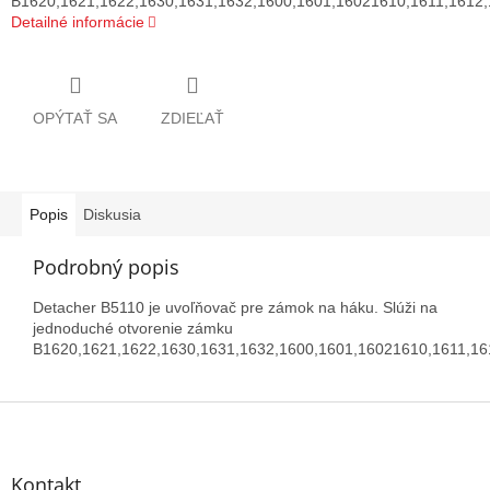
B1620,1621,1622,1630,1631,1632,1600,1601,16021610,1611,1612,
Detailné informácie
OPÝTAŤ SA
ZDIEĽAŤ
Popis
Diskusia
Podrobný popis
Detacher B5110 je uvoľňovač pre zámok na háku. Slúži na
jednoduché otvorenie zámku
B1620,1621,1622,1630,1631,1632,1600,1601,16021610,1611,16
Z
á
p
ä
Kontakt