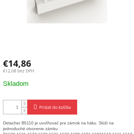
€14,86
€12,08 bez DPH
Jednotková
Skladom
cena:
Pridať do košíka
Detacher B5110 je uvoľňovač pre zámok na háku. Slúži na
jednoduché otvorenie zámku