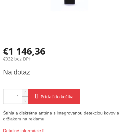
€1 146,36
€932 bez DPH
Jednotková
Na dotaz
cena:
Pridať do košíka
Štíhla a diskrétna anténa s integrovanou detekciou kovov a
držiakom na reklamu
Detailné informácie