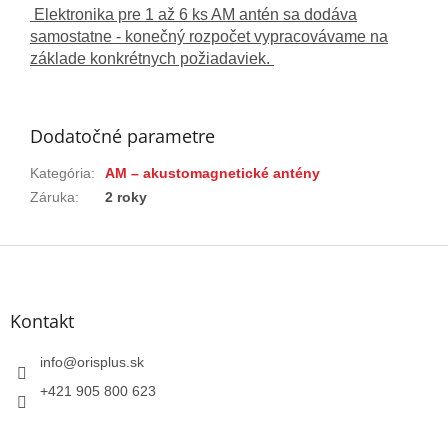
Elektronika pre 1 až 6 ks AM antén sa dodáva
samostatne - konečný rozpočet vypracovávame na
základe konkrétnych požiadaviek.
Dodatočné parametre
Kategória
:
AM – akustomagnetické antény
Záruka
:
2 roky
Z
á
p
ä
Kontakt
t
i
info
@
orisplus.sk
e
+421 905 800 623