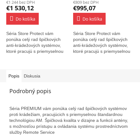
€1 244 bez DPH
€809 bez DPH
€1 530,12
€995,07
Do košíka
Do košíka
Séria Store Protect vám
Séria Store Protect vám
ponúka celý rad špičkových
ponúka celý rad špičkových
anti-krádežových systémov,
anti-krádežových systémov,
ktoré pracujú s priemyselnou
ktoré pracujú s priemyselnou
štandardnou AM technológiou.
štandardnou AM technológiou.
Najvyššia kvalita dizajnu a
Najvyššia kvalita dizajnu a
funkcie...
funkcie...
Popis
Diskusia
Podrobný popis
Séria PREMIUM vám ponúka celý rad špičkových systémov
proti krádežiam, pracujúcich s priemyselnou štandardnou
technológiou AM. Špičková kvalita v dizajne a funkcii antény,
s možnosťou prístupu a ovládania systému prostredníctvom
služby Remote Service