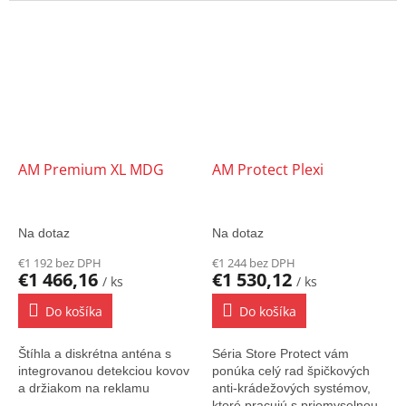
AM Premium XL MDG
AM Protect Plexi
Na dotaz
Na dotaz
€1 192 bez DPH
€1 244 bez DPH
€1 466,16
€1 530,12
/ ks
/ ks
Do košíka
Do košíka
Štíhla a diskrétna anténa s
Séria Store Protect vám
integrovanou detekciou kovov
ponúka celý rad špičkových
a držiakom na reklamu
anti-krádežových systémov,
ktoré pracujú s priemyselnou