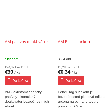
ich kombináciou.
AM pasívny deaktivátor
AM Pecil s lankom
Skladom
3 - 4 dni
€24,39 bez DPH
€0,28 bez DPH
€30
€0,34
/ ks
/ ks
Do košíka
Do košíka
AM - akustomagnetický
Pencil Tag s lankom je
pasívny - kontaktný
bezpečnostná plastová etiketa
deaktivátor bezpečnostných
určená na ochranu tovaru
etikiet
pomocou AM –
Akustomagnetického systému.