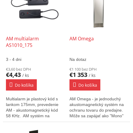
o
i
d
s
u
p
k
r
t
o
o
d
AM multialarm
AM Omega
v
u
AS1010_175
k
t
3 - 4 dni
Na dotaz
o
€3,60 bez DPH
€1 100 bez DPH
v
€4,43
€1 353
/ ks
/ ks
Do košíka
Do košíka
Multialarm je plastový kód s
AM Omega - je jednoduchý
lankom 175mm, prevedenie
akustomagnetický systém na
AM - akustomagnetický kód
ochranu tovaru do predajne.
58 KHz. AM systém na
Môže sa zapájať ako "Mono"
ochranu tovaru deteguje tento
systém prípadne ako "Dual"
kód v detekčnom poli antén a
systém, prípadne ich
pri...
kombináciou.