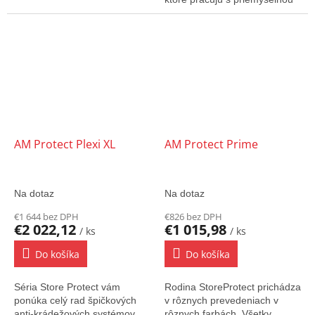
štandardnou AM technológiou.
Najvyššia kvalita dizajnu a
funkcie...
AM Protect Plexi XL
AM Protect Prime
Na dotaz
Na dotaz
€1 644 bez DPH
€826 bez DPH
€2 022,12
€1 015,98
/ ks
/ ks
Do košíka
Do košíka
Séria Store Protect vám
Rodina StoreProtect prichádza
ponúka celý rad špičkových
v rôznych prevedeniach v
anti-krádežových systémov,
rôznych farbách. Všetky