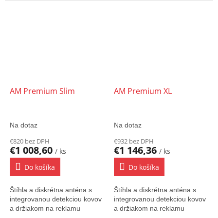
AM Premium Slim
AM Premium XL
Na dotaz
Na dotaz
€820 bez DPH
€932 bez DPH
€1 008,60
€1 146,36
/ ks
/ ks
Do košíka
Do košíka
Štíhla a diskrétna anténa s
Štíhla a diskrétna anténa s
integrovanou detekciou kovov
integrovanou detekciou kovov
a držiakom na reklamu
a držiakom na reklamu