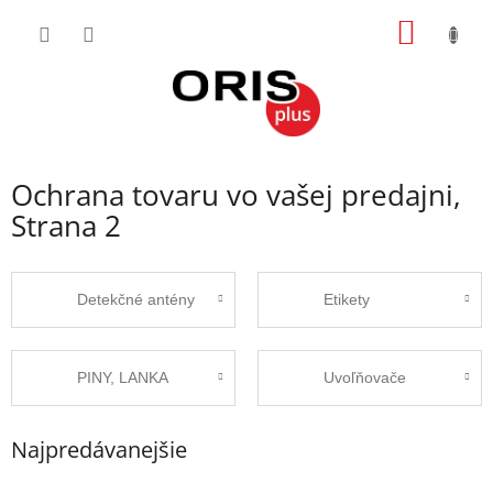
Prejsť
NÁKU
na
obsah
KOŠÍK
Ochrana tovaru vo vašej predajni
,
Strana 2
Detekčné antény
Etikety
PINY, LANKA
Uvoľňovače
Najpredávanejšie