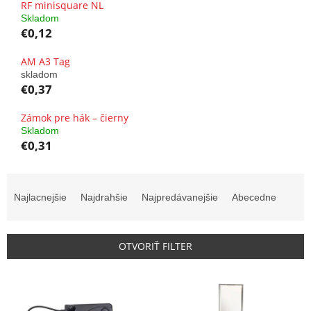
RF minisquare NL
Skladom
€0,12
AM A3 Tag
skladom
€0,37
Zámok pre hák – čierny
Skladom
€0,31
R
a
Najlacnejšie
Najdrahšie
Najpredávanejšie
Abecedne
d
e
n
OTVORIŤ FILTER
i
e
V
p
ý
r
p