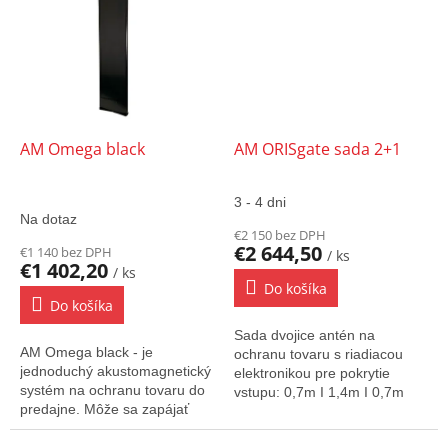
AM Omega black
AM ORISgate sada 2+1
3 - 4 dni
Priemerné
Na dotaz
hodnotenie
€2 150 bez DPH
produktu
€2 644,50
€1 140 bez DPH
/ ks
je
€1 402,20
/ ks
4,0
Do košíka
z
Do košíka
5
Sada dvojice antén na
hviezdičiek.
AM Omega black - je
ochranu tovaru s riadiacou
jednoduchý akustomagnetický
elektronikou pre pokrytie
systém na ochranu tovaru do
vstupu: 0,7m I 1,4m I 0,7m
predajne. Môže sa zapájať
až 1m I 2m I 1m prípadne
ako "Mono" systém prípadne
len medzi...
ako "Dual" systém, prípadne