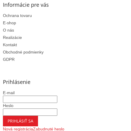
i
Informácie pre vás
s
u
Ochrana tovaru
E-shop
O nás
Realizácie
Kontakt
Obchodné podmienky
GDPR
Prihlásenie
E-mail
Heslo
PRIHLÁSIŤ SA
Nová registrácia
Zabudnuté heslo