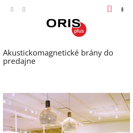
Prejsť
NÁKU
na
obsah
KOŠÍK
Akustickomagnetické brány do
predajne