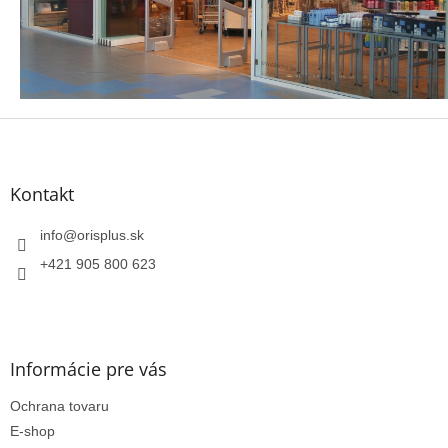
Z
á
p
ä
Kontakt
t
i
info
@
orisplus.sk
e
+421 905 800 623
Informácie pre vás
Ochrana tovaru
E-shop